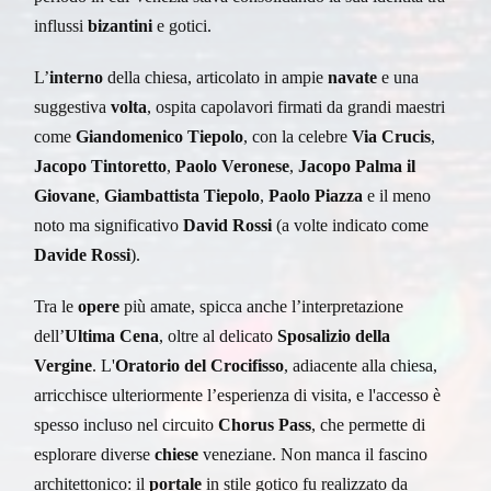
influssi
bizantini
e gotici.
L’
interno
della chiesa, articolato in ampie
navate
e una
suggestiva
volta
, ospita capolavori firmati da grandi maestri
come
Giandomenico Tiepolo
, con la celebre
Via Crucis
,
Jacopo Tintoretto
,
Paolo Veronese
,
Jacopo Palma il
Giovane
,
Giambattista Tiepolo
,
Paolo Piazza
e il meno
noto ma significativo
David Rossi
(a volte indicato come
Davide Rossi
).
Tra le
opere
più amate, spicca anche l’interpretazione
dell’
Ultima Cena
, oltre al delicato
Sposalizio della
Vergine
. L'
Oratorio del Crocifisso
, adiacente alla chiesa,
arricchisce ulteriormente l’esperienza di visita, e l'accesso è
spesso incluso nel circuito
Chorus Pass
, che permette di
esplorare diverse
chiese
veneziane. Non manca il fascino
architettonico: il
portale
in stile gotico fu realizzato da