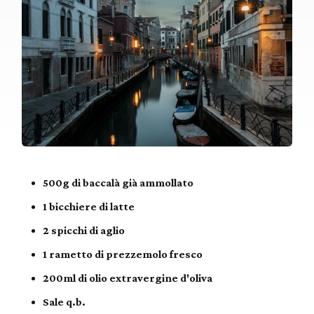
500g di baccalà già ammollato
1 bicchiere di latte
2 spicchi di aglio
1 rametto di prezzemolo fresco
200ml di olio extravergine d'oliva
Sale q.b.