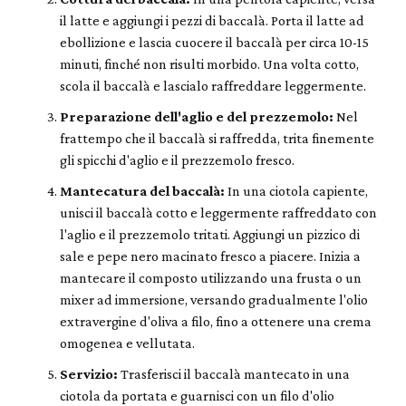
il latte e aggiungi i pezzi di baccalà. Porta il latte ad
ebollizione e lascia cuocere il baccalà per circa 10-15
minuti, finché non risulti morbido. Una volta cotto,
scola il baccalà e lascialo raffreddare leggermente.
Preparazione dell'aglio e del prezzemolo:
Nel
frattempo che il baccalà si raffredda, trita finemente
gli spicchi d'aglio e il prezzemolo fresco.
Mantecatura del baccalà:
In una ciotola capiente,
unisci il baccalà cotto e leggermente raffreddato con
l'aglio e il prezzemolo tritati. Aggiungi un pizzico di
sale e pepe nero macinato fresco a piacere. Inizia a
mantecare il composto utilizzando una frusta o un
mixer ad immersione, versando gradualmente l'olio
extravergine d'oliva a filo, fino a ottenere una crema
omogenea e vellutata.
Servizio:
Trasferisci il baccalà mantecato in una
ciotola da portata e guarnisci con un filo d'olio