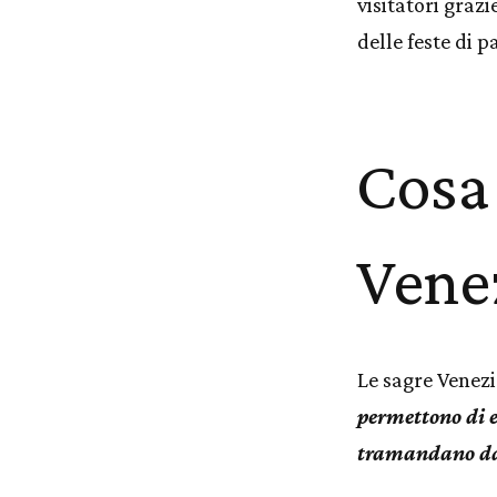
visitatori grazi
delle feste di p
Cosa 
Vene
Le sagre Venez
permettono di en
tramandano da