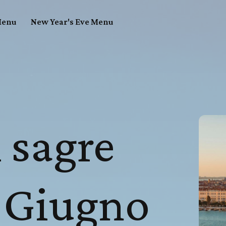
enu
New Year's Eve Menu
 sagre
 Giugno