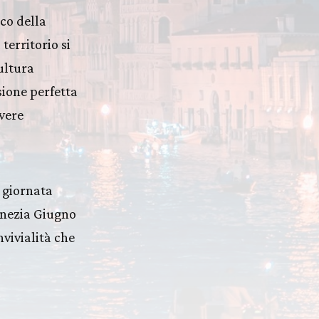
ico della
territorio si
ultura
sione perfetta
ivere
 giornata
Venezia Giugno
vivialità che