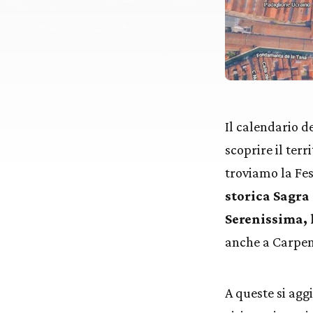
Il calendario 
scoprire il terr
troviamo la Fest
storica Sagra 
Serenissima, 
anche a Carpene
A queste si agg