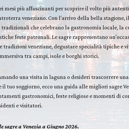
i mesi più affascinanti per scoprire il volto più autent
troterra veneziano. Con l'arrivo della bella stagione, il 
 tradizionali che celebrano la gastronomia locale, la c
ntiche feste patronali. Le sagre rappresentano un'occa
e tradizioni veneziane, degustare specialità tipiche e v
mmersiva tra campi, isole e borghi storici.
mmando una visita in laguna o desideri trascorrere una
 il tuo soggiorno, ecco una guida alle migliori sagre 
tamenti gastronomici, feste religiose e momenti di con
denti e visitatori.
lle sagre a Venezia a Giugno 2026.