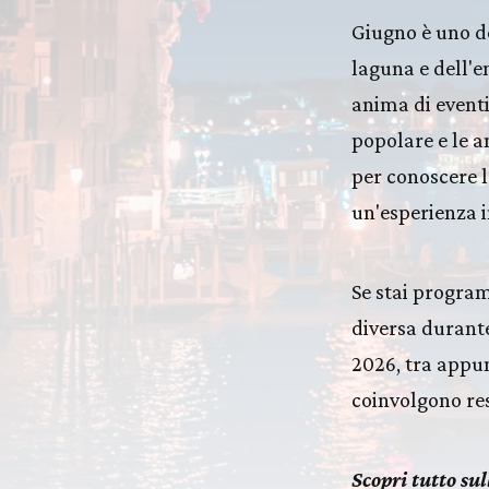
Giugno è uno de
laguna e dell'en
anima di eventi
popolare e le a
per conoscere l
un'esperienza i
Se stai progra
diversa durante
2026, tra appun
coinvolgono resi
Scopri tutto su