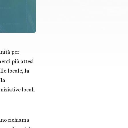
unità per
menti più attesi
llo locale,
la
lla
iniziative locali
anno richiama