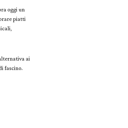
ora oggi un
rare piatti
icali,
alternativa ai
di fascino.